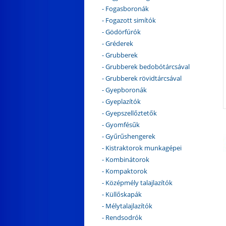
- Fogasboronák
- Fogazott simítók
- Gödörfúrók
- Gréderek
- Grubberek
- Grubberek bedobótárcsával
- Grubberek rövidtárcsával
- Gyepboronák
- Gyeplazítók
- Gyepszellőztetők
- Gyomfésűk
- Gyűrűshengerek
- Kistraktorok munkagépei
- Kombinátorok
- Kompaktorok
- Középmély talajlazítók
- Küllőskapák
- Mélytalajlazítók
- Rendsodrók