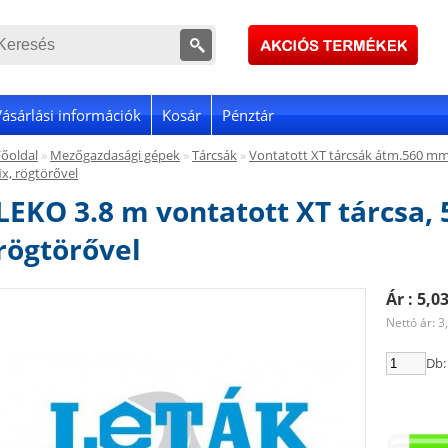
Vásárlási információk
Kosár
Pénztár
Főoldal
»
Mezőgazdasági gépek
»
Tárcsák
»
Vontatott XT tárcsák átm.560 m
ix, rögtörővel
LEKO 3.8 m vontatott XT tárcsa, 
rögtörővel
Ár : 5,0
Nettó ár: 3
Db