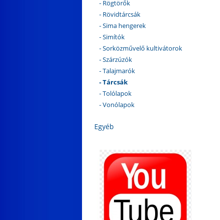
- Rögtörők
- Rövidtárcsák
- Sima hengerek
- Simítók
- Sorközművelő kultivátorok
- Szárzúzók
- Talajmarók
- Tárcsák
- Tolólapok
- Vonólapok
Egyéb