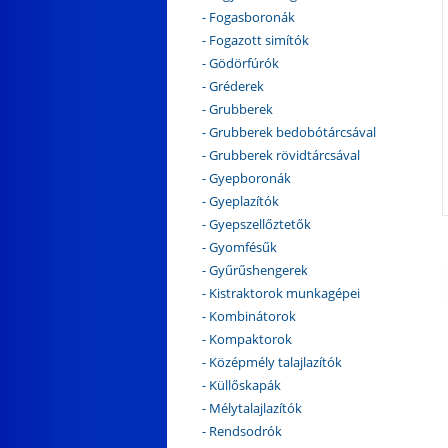
- Fogasboronák
- Fogazott simítók
- Gödörfúrók
- Gréderek
- Grubberek
- Grubberek bedobótárcsával
- Grubberek rövidtárcsával
- Gyepboronák
- Gyeplazítók
- Gyepszellőztetők
- Gyomfésűk
- Gyűrűshengerek
- Kistraktorok munkagépei
- Kombinátorok
- Kompaktorok
- Középmély talajlazítók
- Küllőskapák
- Mélytalajlazítók
- Rendsodrók