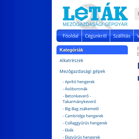
Főoldal
Cégünkről
Szállítás
Kategóriák
f
Alkatrészek
Mezőgazdasági gépek
- Aprító hengerek
- Ásóboronák
- Betonkeverő -
Takarmánykeverő
- Big-Bag zsákemelő
- Cambridge hengerek
- Csillaggyűrűs hengerek
- Ekék
- Ékgyűrűs hengerek