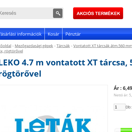
Vásárlási információk
Kosár
Pénztár
Főoldal
»
Mezőgazdasági gépek
»
Tárcsák
»
Vontatott XT tárcsák átm.560 m
ix, rögtörővel
LEKO 4.7 m vontatott XT tárcsa, 
rögtörővel
Ár : 6,4
Nettó ár: 5
Db