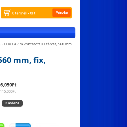
0 termék - 0Ft
m
»
LEKO 4.7 m vontatott XT tárcsa, 560 mm,
560 mm, fix,
96,050Ft
,115,000Ft
: