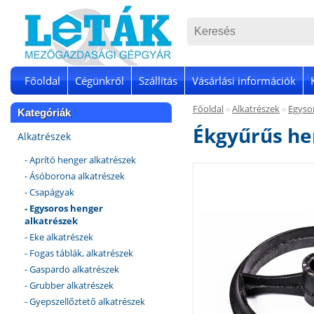
Főoldal
Cégünkről
Szállítás
Vásárlási információk
Főoldal
»
Alkatrészek
»
Egyso
Kategóriák
Ékgyűrűs hen
Alkatrészek
- Aprító henger alkatrészek
- Ásóborona alkatrészek
- Csapágyak
- Egysoros henger
alkatrészek
- Eke alkatrészek
- Fogas táblák, alkatrészek
- Gaspardo alkatrészek
- Grubber alkatrészek
- Gyepszellőztető alkatrészek