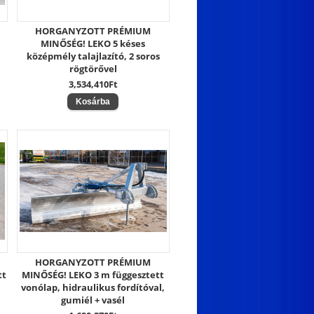
HORGANYZOTT PRÉMIUM
MINŐSÉG! LEKO 5 késes
középmély talajlazító, 2 soros
rögtörővel
3,534,410Ft
HORGANYZOTT PRÉMIUM
tt
MINŐSÉG! LEKO 3 m függesztett
vonólap, hidraulikus fordítóval,
gumiél + vasél