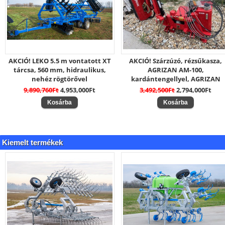
AKCIÓ! LEKO 5.5 m vontatott XT
AKCIÓ! Szárzúzó, rézsűkasza,
tárcsa, 560 mm, hidraulikus,
AGRIZAN AM-100,
nehéz rögtörővel
kardántengellyel, AGRIZAN
9,890,760Ft
4,953,000Ft
3,492,500Ft
2,794,000Ft
Kiemelt termékek