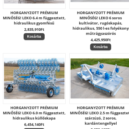
HORGANYZOTT PRÉMIUM
HORGANYZOTT PRÉMIUM
MINŐSÉG! LEKO 6.4 m függesztett,
MINŐSÉG! LEKO 6 soros
hidraulikus gyomfésű
kultivátor, rugóskapás,
hidraulikus, 550 l-es folyékony
2,835,910Ft
műtrágyaszórós
4,425,950Ft
HORGANYZOTT PRÉMIUM
HORGANYZOTT PRÉMIUM
MINŐSÉG! LEKO 6.0 m függesztett,
MINŐSÉG! LEKO 2.5 m függeszte
hidraulikus küllőskapa
szárzúzó, 2 soros,
kardántengellyel
6,454,140Ft