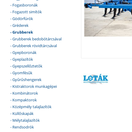
- Fogasboronák
- Fogazott simítók
- Gödörfúrók
- Gréderek
- Grubberek
- Grubberek bedobótárcsával
- Grubberek rövidtárcsával
- Gyepboronák
- Gyeplazítók
- Gyepszellőztetők
- Gyomfésűk
- Gyűrűshengerek
- Kistraktorok munkagépei
- Kombinátorok
- Kompaktorok
- Középmély talajlazítók
- Küllőskapák
- Mélytalajlazítók
- Rendsodrók