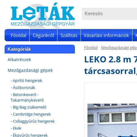
Főoldal
Cégünkről
Szállítás
Vásárlási információk
Főoldal
»
Mezőgazdasági gép
Kategóriák
LEKO 2.8 m 7
Alkatrészek
tárcsasorral
Mezőgazdasági gépek
- Aprító hengerek
- Ásóboronák
- Betonkeverő -
Takarmánykeverő
- Big-Bag zsákemelő
- Cambridge hengerek
- Csillaggyűrűs hengerek
- Ekék
- Ékgyűrűs hengerek