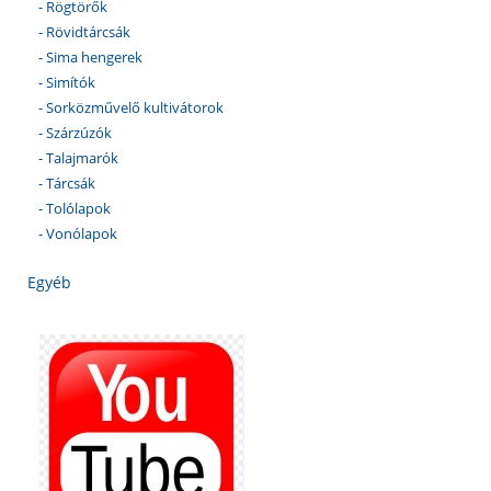
- Rögtörők
- Rövidtárcsák
- Sima hengerek
- Simítók
- Sorközművelő kultivátorok
- Szárzúzók
- Talajmarók
- Tárcsák
- Tolólapok
- Vonólapok
Egyéb