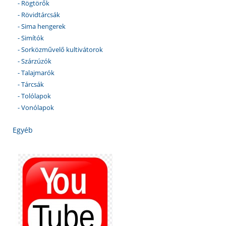
- Rögtörők
- Rövidtárcsák
- Sima hengerek
- Simítók
- Sorközművelő kultivátorok
- Szárzúzók
- Talajmarók
- Tárcsák
- Tolólapok
- Vonólapok
Egyéb