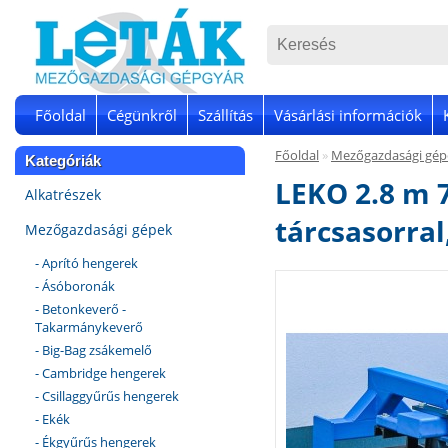
Főoldal
Cégünkről
Szállítás
Vásárlási információk
Főoldal
»
Mezőgazdasági gép
Kategóriák
LEKO 2.8 m 7
Alkatrészek
tárcsasorral
Mezőgazdasági gépek
- Aprító hengerek
- Ásóboronák
- Betonkeverő -
Takarmánykeverő
- Big-Bag zsákemelő
- Cambridge hengerek
- Csillaggyűrűs hengerek
- Ekék
- Ékgyűrűs hengerek