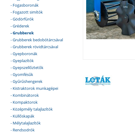
- Fogasboronák
- Fogazott simítók
- Gödörfúrók
- Gréderek
- Grubberek
- Grubberek bedobótárcsával
- Grubberek rövidtárcsával
- Gyepboronák
- Gyeplazítók
- Gyepszellőztetők
- Gyomfésűk
- Gyűrűshengerek
- Kistraktorok munkagépei
- Kombinátorok
- Kompaktorok
- Középmély talajlazítók
- Küllőskapák
- Mélytalajlazítók
- Rendsodrók