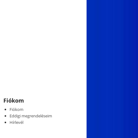
Fiókom
Fiókom
Eddigi megrendeléseim
Hírlevél