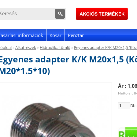
Vásárlási információk
Kosár
Pénztár
Főoldal
»
Alkatrészek
»
Hidraulika tömlő
»
Egyenes adapter K/K M20x1,5 (Köz
Egyenes adapter K/K M20x1,5 (K
M20*1.5*10)
Ár : 1,0
Nettó ár: 8
Db