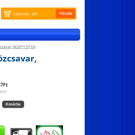
0 termék - 0Ft
csavar, M20*1.5*10)
özcsavar,
67Ft
40Ft
: